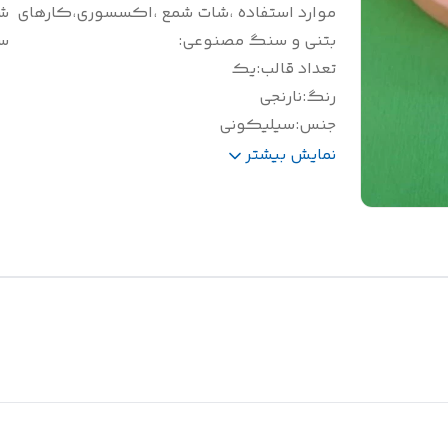
موارد استفاده ،شات شمع ،اکسسوری،کارهای
ش
بتنی و سنگ مصنوعی
:
س
تعداد قالب
:
یک
رنگ
:
نارنجی
جنس
:
سیلیکونی
وزن(گرم)
:
143
نمایش بیشتر
سایز(سانتی متر)
:
ارتفاع 2/5 قطر 7/5