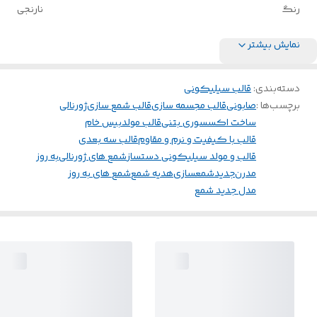
رنگ
نارنجی
نمایش بیشتر
دسته‌بندی
:
قالب سیلیکونی
برچسب‌ها :
صابونی
قالب مجسمه سازی
قالب شمع سازی
ژورنالی
ساخت اکسسوری بتنی
قالب مولد
بیس خام
قالب با کیفیت و نرم و مقاوم
قالب سه بعدی
قالب و مولد سیلیکونی دستساز
شمع های ژورنالی
به روز
مدرن
جدید
شمعسازی
هدیه شمع
شمع های به روز
مدل جدید شمع