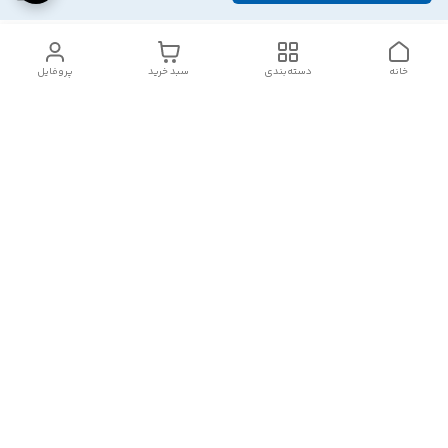
خانه
دسته‌بندی
سبد خرید
پروفایل
دسترسی سریع
تماس با ما
شکایات
درباره ما
قوانین و مقررات
سیاست حریم خصوصی
هفت روز هفته ، ۲۴ ساعت شبانه‌روز پاسخگوی شما هستیم