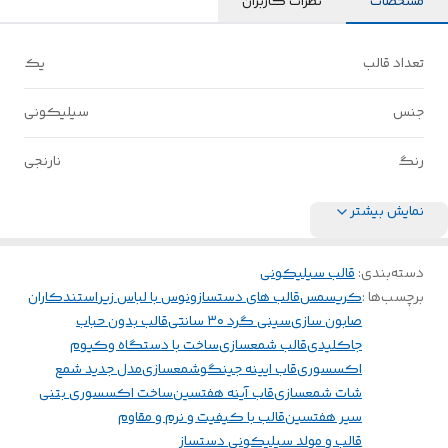
مشخصات
نظرات کاربران
تعداد قالب
یک
جنس
سیلیکونی
رنگ
نارنجی
نمایش بیشتر
دسته‌بندی
:
قالب سیلیکونی
برچسب‌ها :
کریسمس
قالب های دستساز
ونوس با لباس زیر
استندکاران
صابون سازی
سینی گرد ۳۰ سانتی
قالب بدون حباب
جاکلیدی
قالب شمعسازی
ساخت با دستگاه وکیوم
اکسسوری
قاب ایینه جینگو
شمعسازی
مدل جدید شمع
شات شمعسازی
قاب آینه هفتسین
ساخت اکسسوری بتنی
سیر هفتسین
قالب با کیفیت و نرم و مقاوم
قالب و مولد سیلیکونی دستساز